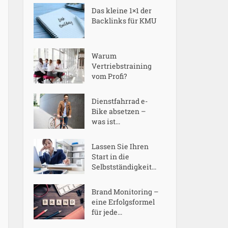
Das kleine 1×1 der
Backlinks für KMU
Warum
Vertriebstraining
vom Profi?
Dienstfahrrad e-
Bike absetzen –
was ist...
Lassen Sie Ihren
Start in die
Selbstständigkeit...
Brand Monitoring –
eine Erfolgsformel
für jede...