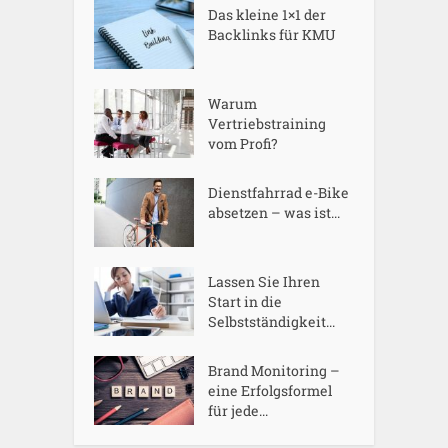
Das kleine 1×1 der
Backlinks für KMU
Warum
Vertriebstraining
vom Profi?
Dienstfahrrad e-Bike
absetzen – was ist...
Lassen Sie Ihren
Start in die
Selbstständigkeit...
Brand Monitoring –
eine Erfolgsformel
für jede...